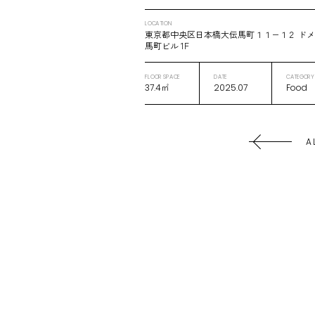
LOCATION
東京都中央区日本橋大伝馬町１１−１２ ド
馬町ビル 1F
FLOOR SPACE
DATE
CATEGORY
37.4㎡
2025.07
Food
A