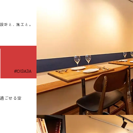
設計と
、
施工と
。
#D13A3A
過ごせる空