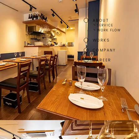
ABOUT
SERVICE
WORK FLOW
WORKS
COMPANY
CAREER