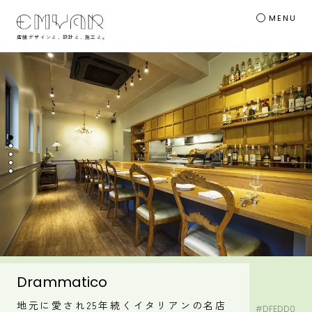
MENU
店舗デザインと
、
設計と
、
施工と
。
1枚目の画像へ
2枚目の画像へ
3枚目の画像へ
4枚目の画像へ
5枚目の画像へ
Drammatico
地元に愛され25年続くイタリアンの名店
#DFEDD0