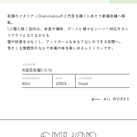
荻窪のイタリアンDrammaticoの２代目を継ぐにあたり新築店舗へ移
転。
1,2 階と続く店内は、会食や接待、デートと様々なシーンへ対応するレ
イアウトとなりながらも
壁や段差を少なくし、アットホームなおもてなしのできる空間へ。
気さくな雰囲気のなかで本場の味を楽しめるレストランです。
LOCATION
杉並区荻窪5-12-16
FLOOR SPACE
DATE
CATEGORY
90㎡
2015.11.
Food
ALL WORKS