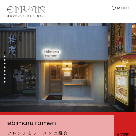
MENU
店舗デザインと
、
設計と
、
施工と
。
1枚目の画像へ
2枚目の画像へ
3枚目の画像へ
4枚目の画像へ
5枚目の画像へ
6枚目の画像へ
7枚目の画像へ
8枚目の画像へ
9枚目の画像へ
ebimaru ramen
フレンチとラーメンの融合
#D11E1E