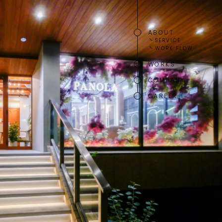
ABOUT
SERVICE
WORK FLOW
WORKS
COMPANY
CAREER