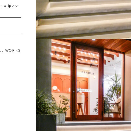
−１４ 第２シ
LL WORKS