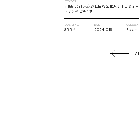
LOCATION
〒155-0031 東京都世田谷区北沢２丁目３５
ンヤシキビル 1階
FLOOR SPACE
DATE
CATEGORY
85.5㎡
2024.10.19
Salon
A