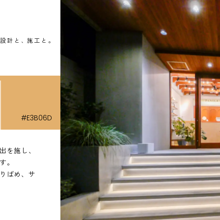
設計と
、
施工と
。
#E3B06D
出を施し、
す。
りばめ、サ